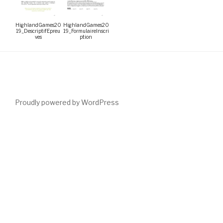
HighlandGames20
HighlandGames20
19_DescriptifEpreu
19_FormulaireInscri
ves
ption
Proudly powered by WordPress