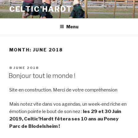
Skip
CELTIC'HARDT
to
content
Menu
MONTH: JUNE 2018
POSTED
8 JUNE 2018
ON
Bonjour tout le monde !
Site en construction. Merci de votre compréhension
Mais notez vite dans vos agendas, un week-end riche en
émotion pointe le bout de son nez :
les 29 et 30 Juin
2019, Celtic’Hardt fêtera ses 10 ans au Poney
Parc de Blodelsheim !