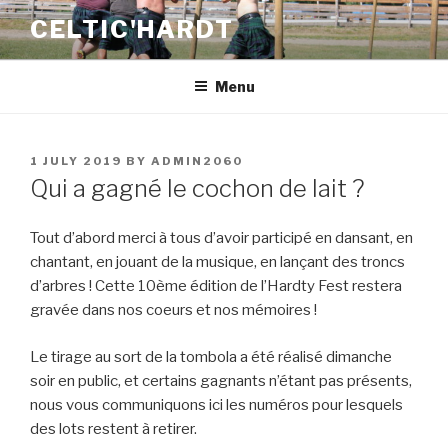
Skip
CELTIC'HARDT
to
content
Menu
POSTED
1 JULY 2019
BY
ADMIN2060
ON
Qui a gagné le cochon de lait ?
Tout d’abord merci à tous d’avoir participé en dansant, en
chantant, en jouant de la musique, en lançant des troncs
d’arbres ! Cette 10ème édition de l’Hardty Fest restera
gravée dans nos coeurs et nos mémoires !
Le tirage au sort de la tombola a été réalisé dimanche
soir en public, et certains gagnants n’étant pas présents,
nous vous communiquons ici les numéros pour lesquels
des lots restent à retirer.