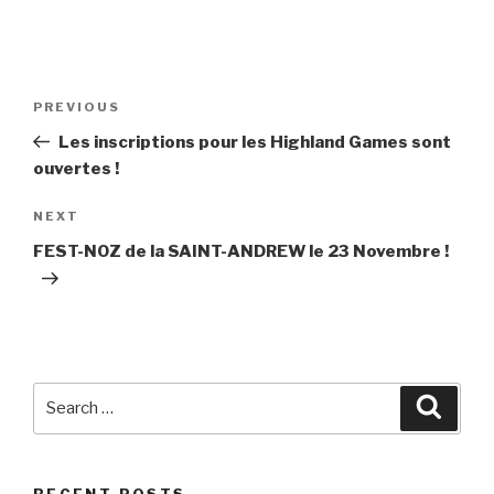
Post
PREVIOUS
Previous
navigation
Post
Les inscriptions pour les Highland Games sont
ouvertes !
NEXT
Next
Post
FEST-NOZ de la SAINT-ANDREW le 23 Novembre !
Search
Searc
for:
RECENT POSTS